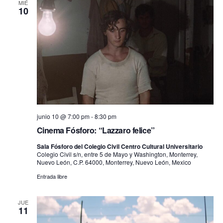
Eve
MIÉ
de
10
vistas
de
Evento
junio 10 @ 7:00 pm
-
8:30 pm
Cinema Fósforo: “Lazzaro felice”
Sala Fósforo del Colegio Civil Centro Cultural Universitario
Colegio Civil s/n, entre 5 de Mayo y Washington, Monterrey,
Nuevo León, C.P. 64000, Monterrey, Nuevo León, Mexico
Entrada libre
JUE
11