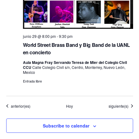
junio 29 @ 8:00 pm
-
9:30 pm
World Street Brass Band y Big Band de la UANL
en concierto
Aula Magna Fray Servando Teresa de Mier del Colegio Civil
CCU
Calle Colegio Civil s/n, Centro, Monterrey, Nuevo León,
Mexico
Entrada libre
Eventos
Eventos
anterior(es)
Hoy
siguiente(s)
Subscribe to calendar