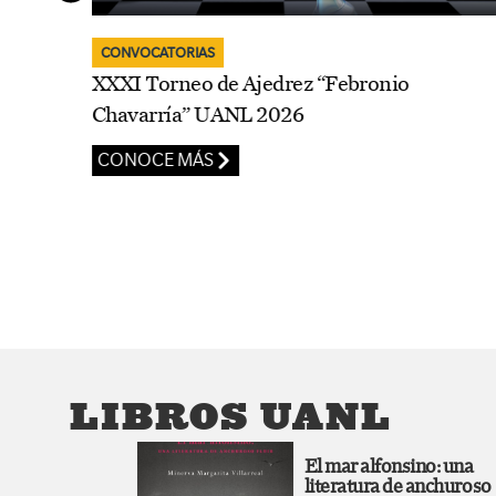
CONVOCATORIAS
Muestra de Teatro UANL 2026.
Facultades
CONOCE MÁS
LIBROS UANL
El mar alfonsino: una
literatura de anchuroso