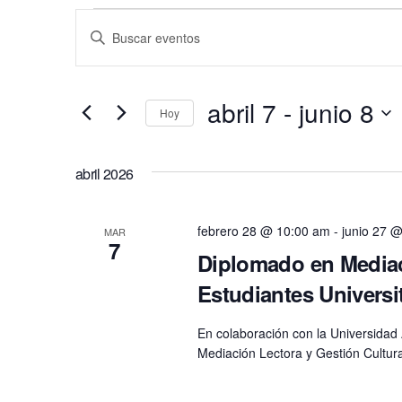
Búsqueda
Introduce
la
y
palabra
abril 7
 - 
junio 8
clave.
Hoy
Busca
navegació
Seleccionar
Eventos
fecha.
abril 2026
para
de
la
febrero 28 @ 10:00 am
-
junio 27 
palabra
MAR
7
Diplomado en Mediaci
vistas
clave.
Estudiantes Universi
de
En colaboración con la Universida
Mediación Lectora y Gestión Cultura
Eventos