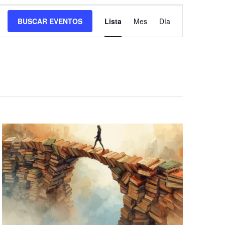
Navegación
BUSCAR EVENTOS
Lista
Mes
Día
de
vistas
de
Evento