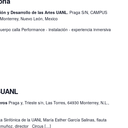
oria
ión y Desarrollo de las Artes UANL.
Praga S/N, CAMPUS
Monterrey, Nuevo León, Mexico
uerpo calla Performance - instalación - experiencia inmersiva
OSUANL
deros
Praga y, Trieste s/n, Las Torres, 64930 Monterrey, N.L.,
ta Sinfónica de la UANL María Esther García Salinas, flauta
zmuñoz, director Circus […]