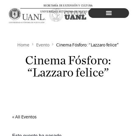
SECRETARÍA DE EXTENSIÓN Y CULTURA
UNIVERSIDAD AUTÓNOMA DE NUEVO LEÓN
Agenda Cultural
Home
Evento
Cinema Fósforo: “Lazzaro felice”
Cinema Fósforo:
“Lazzaro felice”
« All Eventos
Este evento ha pasado.