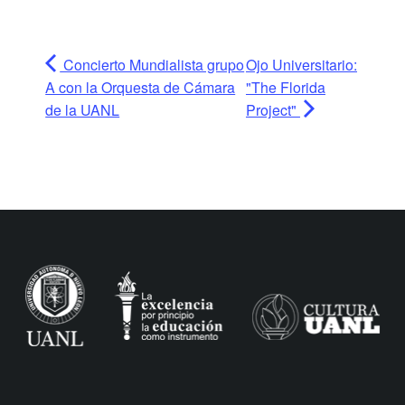
Concierto Mundialista grupo
Ojo Universitario:
A con la Orquesta de Cámara
"The Florida
de la UANL
Project"