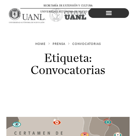
SECRETARÍA DE EXTENSIÓN Y CULTURA
UNIVERSIDAD AUTÓNOMA DE NUEVO LEÓN
Agenda Cultural
HOME
PRENSA
CONVOCATORIAS
Etiqueta:
Convocatorias