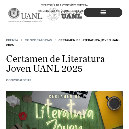
SECRETARÍA DE EXTENSIÓN Y CULTURA
UNIVERSIDAD AUTÓNOMA DE NUEVO LEÓN
Agenda Cultural
PRENSA
CONVOCATORIAS
CERTAMEN DE LITERATURA JOVEN UANL
2025
Certamen de Literatura
Joven UANL 2025
CONVOCATORIAS