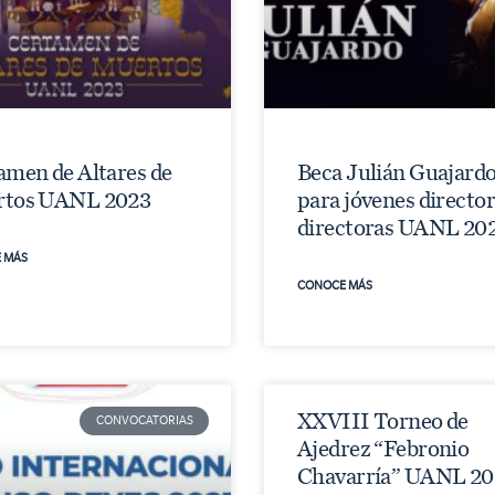
amen de Altares de
Beca Julián Guajard
tos UANL 2023
para jóvenes director
directoras UANL 20
 MÁS
CONOCE MÁS
XXVIII Torneo de
CONVOCATORIAS
Ajedrez “Febronio
Chavarría” UANL 20