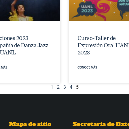
ciones 2023
Curso-Taller de
añía de Danza Jazz
Expresión Oral UAN
a UANL
2023
 MÁS
CONOCE MÁS
1
2
3
4
5
Mapa de sitio
Secretaría de Ext