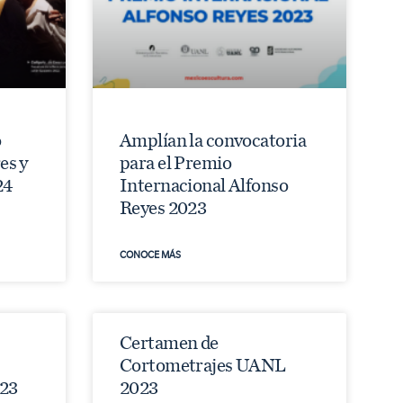
o
Amplían la convocatoria
es y
para el Premio
24
Internacional Alfonso
Reyes 2023
CONOCE MÁS
Certamen de
Cortometrajes UANL
23
2023