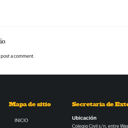
io
o post a comment.
Mapa de sitio
Secretaría de Ext
Ubicación
INICIO
Colegio Civil s/n, entre Wa