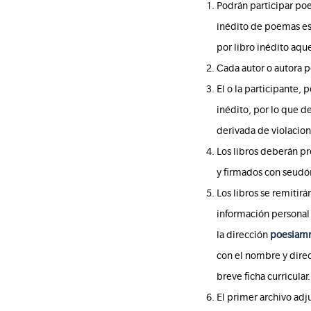
Podrán participar poe
inédito de poemas es
por libro inédito aqu
Cada autor o autora p
El o la participante, 
inédito, por lo que d
derivada de violacion
Los libros deberán p
y firmados con seud
Los libros se remitir
información personal 
la dirección
poesiamm
con el nombre y direc
breve ficha curricular.
El primer archivo adj