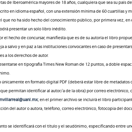
tas de Iberoamérica mayores de 18 años, cualquiera que sea su país de 
crito en idioma español, con una extensión mínima de 60 cuartillas y 
el que no ha sido hecho del conocimiento público, por primera vez, en
odrá presentar un solo libro inédito.
por el hecho de concursar, manifiesta que es de su autoría el libro propu
eja a salvo y en paz a las instituciones convocantes en caso de presenta
es a los derechos de autor.
resentarse en tipografía Times New Roman de 12 puntos, a doble espac
ónimo.
án únicamente en formato digital PDF (deberá estar libre de metadatos
que permitan identificar al autor/a de la obra) por correo electrónico, 
villarreal@uanl.mx
; en el primer archivo se incluirá el libro participan
ción del autor o autora, teléfono, correo electrónico, fotocopia del d
unto se identificará con el título y el seudónimo, especificando entre un