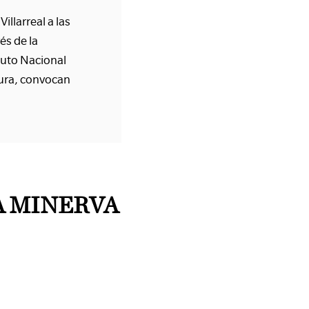
llarreal a las
és de la
ituto Nacional
tura, convocan
A MINERVA