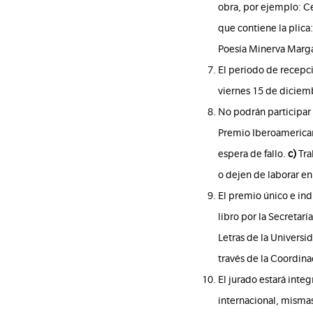
obra, por ejemplo: C
que contiene la plica
Poesía Minerva Margari
El periodo de recepció
viernes 15 de diciemb
No podrán participar 
Premio Iberoamerican
espera de fallo.
c)
Tra
o dejen de laborar e
El premio único e ind
libro por la Secretarí
Letras de la Universi
través de la Coordina
El jurado estará integ
internacional, mismas