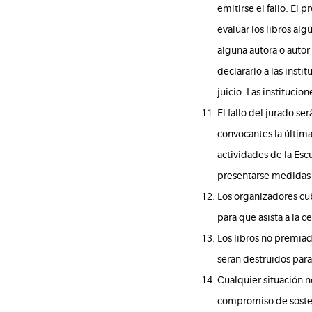
emitirse el fallo. El 
evaluar los libros al
alguna autora o autor
declararlo a las insti
juicio. Las instituci
El fallo del jurado se
convocantes la últim
actividades de la Esc
presentarse medidas d
Los organizadores cu
para que asista a la
Los libros no premiad
serán destruidos para
Cualquier situación no
compromiso de sostene