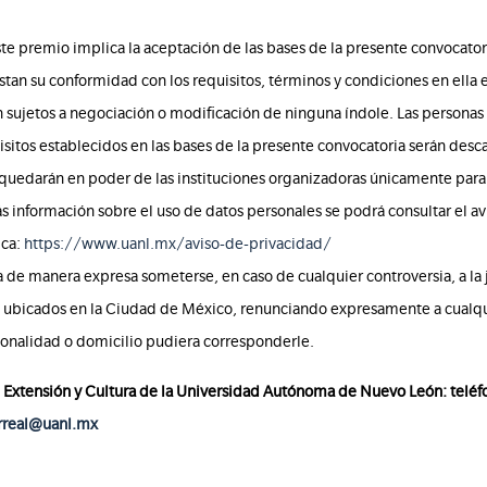
ste premio implica la aceptación de las bases de la presente convocatori
stan su conformidad con los requisitos, términos y condiciones en ella e
n sujetos a negociación o modificación de ninguna índole. Las personas
sitos establecidos en las bases de la presente convocatoria serán desca
quedarán en poder de las instituciones organizadoras únicamente para 
s información sobre el uso de datos personales se podrá consultar el av
ica:
https://www.uanl.mx/aviso-de-privacidad/
a de manera expresa someterse, en caso de cualquier controversia, a la j
, ubicados en la Ciudad de México, renunciando expresamente a cualqui
ionalidad o domicilio pudiera corresponderle.
e Extensión y Cultura de la Universidad Autónoma de Nuevo León: telé
rreal@uanl.mx