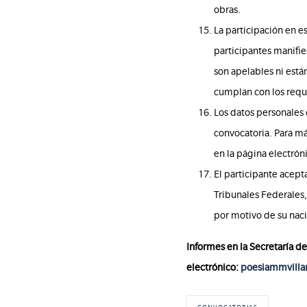
obras.
La participación en e
participantes manifie
son apelables ni está
cumplan con los requi
Los datos personales 
convocatoria. Para má
en la página electrón
El participante acept
Tribunales Federales
por motivo de su nac
Informes en la Secretaría d
electrónico:
poesiammvilla