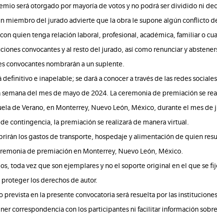
premio será otorgado por mayoría de votos y no podrá ser dividido ni dec
gún miembro del jurado advierte que la obra le supone algún conflicto d
 con quien tenga relación laboral, profesional, académica, familiar o cua
tuciones convocantes y al resto del jurado, así como renunciar y abstene
ones convocantes nombrarán a un suplente.
rá definitivo e inapelable; se dará a conocer a través de las redes sociales
a semana del mes de mayo de 2024. La ceremonia de premiación se real
uela de Verano, en Monterrey, Nuevo León, México, durante el mes de j
e contingencia, la premiación se realizará de manera virtual.
brirán los gastos de transporte, hospedaje y alimentación de quien res
 ceremonia de premiación en Monterrey, Nuevo León, México.
os, toda vez que son ejemplares y no el soporte original en el que se fij
 proteger los derechos de autor.
 prevista en la presente convocatoria será resuelta por las institucione
r correspondencia con los participantes ni facilitar información sobre l