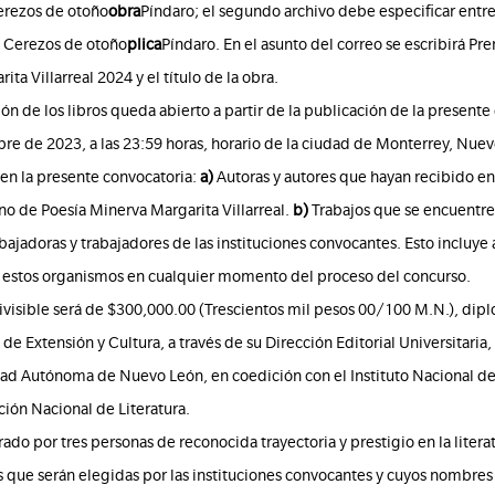
erezos de otoño
obra
Píndaro; el segundo archivo debe especificar entre
: Cerezos de otoño
plica
Píndaro. En el asunto del correo se escribirá P
ta Villarreal 2024 y el título de la obra.
n de los libros queda abierto a partir de la publicación de la presente 
re de 2023, a las 23:59 horas, horario de la ciudad de Monterrey, Nue
en la presente convocatoria:
a)
Autoras y autores que hayan recibido en
o de Poesía Minerva Margarita Villarreal.
b)
Trabajos que se encuentren
bajadoras y trabajadores de las instituciones convocantes. Esto incluye
n estos organismos en cualquier momento del proceso del concurso.
ivisible será de $300,000.00 (Trescientos mil pesos 00/100 M.N.), dipl
a de Extensión y Cultura, a través de su Dirección Editorial Universitaria, 
dad Autónoma de Nuevo León, en coedición con el Instituto Nacional de B
ción Nacional de Literatura.
rado por tres personas de reconocida trayectoria y prestigio en la litera
 que serán elegidas por las instituciones convocantes y cuyos nombres