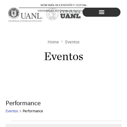
SECRETARÍA DE EXTENSIÓN Y CULTURA
UNIVERSIDAD AUTÓNOMA DE NUEVO LEÓN
Agenda Cultural
Home
Eventos
Eventos
Performance
Eventos
Performance