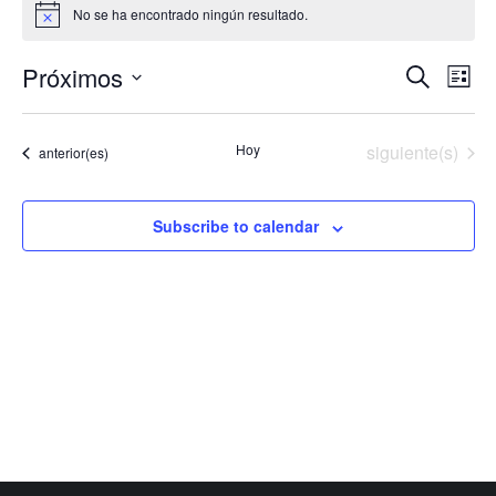
No se ha encontrado ningún resultado.
Notice
Nav
Búsque
Próximos
Buscar
Lista
de
Seleccionar
y
vist
fecha.
de
Eventos
navegac
Hoy
siguiente(s)
Eventos
anterior(es)
Eve
de
Subscribe to calendar
vistas
de
Evento