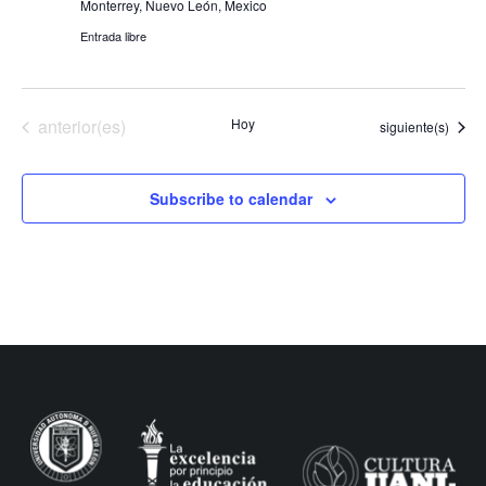
Monterrey, Nuevo León, Mexico
Entrada libre
Eventos
anterior(es)
Hoy
Eventos
siguiente(s)
Subscribe to calendar