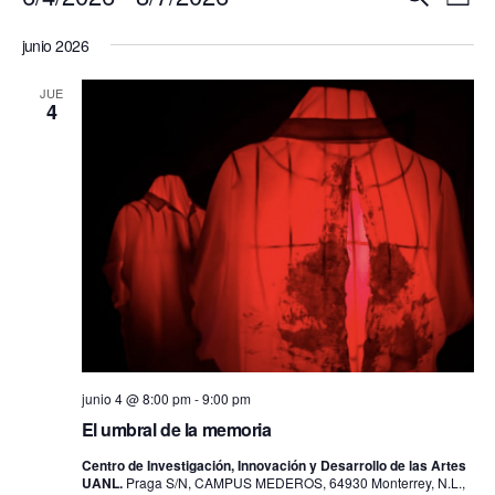
Lista
de
Seleccionar
y
vist
junio 2026
fecha.
de
navegac
Eve
JUE
de
4
vistas
de
Evento
junio 4 @ 8:00 pm
-
9:00 pm
El umbral de la memoria
Centro de Investigación, Innovación y Desarrollo de las Artes
UANL.
Praga S/N, CAMPUS MEDEROS, 64930 Monterrey, N.L.,