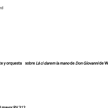
ed
ete y orquesta sobre
Lá ci darem la mano
de
Don Giovanni
de W.
sol mayor RV 312