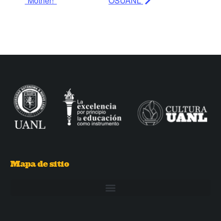
"Mother!"
OSUANL
Mapa de sitio