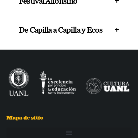
Festival Alfonsino
De Capilla a Capilla y Ecos
Mapa de sitio