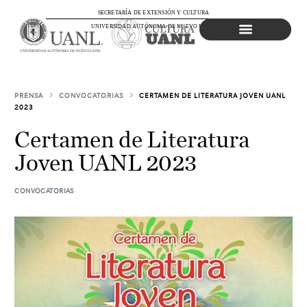
SECRETARÍA DE EXTENSIÓN Y CULTURA
UNIVERSIDAD AUTÓNOMA DE NUEVO LEÓN
Agenda Cultural
PRENSA
CONVOCATORIAS
CERTAMEN DE LITERATURA JOVEN UANL
2023
Certamen de Literatura
Joven UANL 2023
CONVOCATORIAS