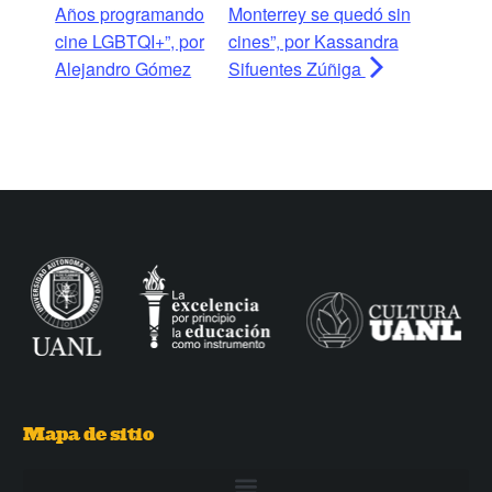
Años programando
Monterrey se quedó sin
cine LGBTQI+”, por
cines”, por Kassandra
Alejandro Gómez
Sifuentes Zúñiga
Mapa de sitio