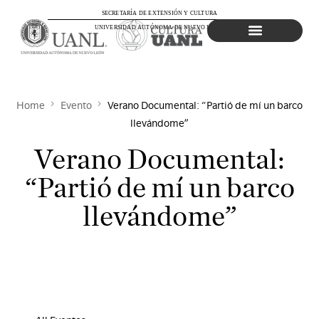
SECRETARÍA DE EXTENSIÓN Y CULTURA
UNIVERSIDAD AUTÓNOMA DE NUEVO LEÓN
Agenda Cultural
Home
Evento
Verano Documental: “Partió de mí un barco
llevándome”
Verano Documental:
“Partió de mí un barco
llevándome”