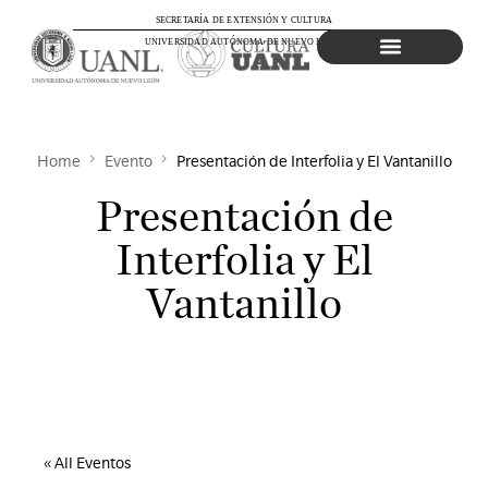
SECRETARÍA DE EXTENSIÓN Y CULTURA
UNIVERSIDAD AUTÓNOMA DE NUEVO LEÓN
Agenda Cultural
Home
Evento
Presentación de Interfolia y El Vantanillo
Presentación de
Interfolia y El
Vantanillo
« All Eventos