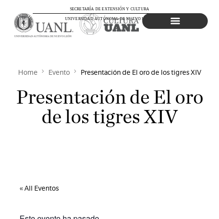
SECRETARÍA DE EXTENSIÓN Y CULTURA
UNIVERSIDAD AUTÓNOMA DE NUEVO LEÓN
Agenda Cultural
Home
Evento
Presentación de El oro de los tigres XIV
Presentación de El oro
de los tigres XIV
« All Eventos
Este evento ha pasado.