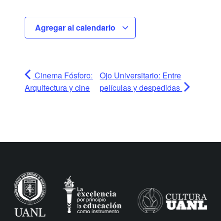
Agregar al calendario
Cinema Fósforo:
Ojo Universitario: Entre
Arquitectura y cine
películas y despedidas