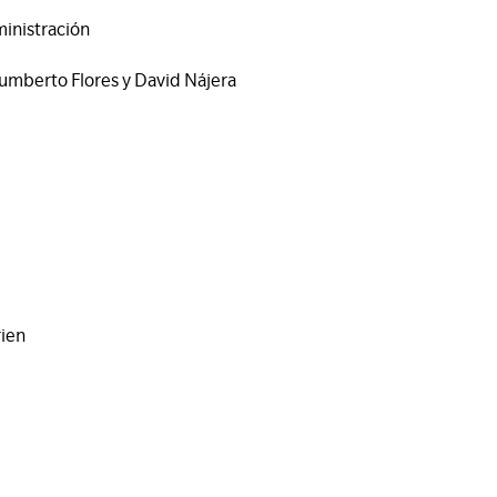
ministración
umberto Flores y David Nájera
n
rien