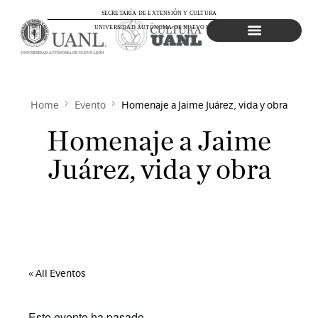
SECRETARÍA DE EXTENSIÓN Y CULTURA
UNIVERSIDAD AUTÓNOMA DE NUEVO LEÓN
Agenda Cultural
Home
Evento
Homenaje a Jaime Juárez, vida y obra
Homenaje a Jaime
Juárez, vida y obra
« All Eventos
Este evento ha pasado.