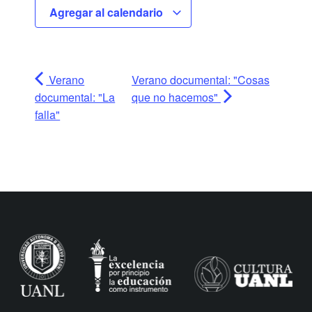
Agregar al calendario
Verano
Verano documental: "Cosas
documental: "La
que no hacemos"
falla"