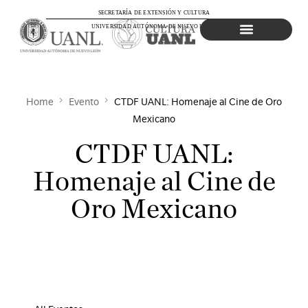
SECRETARÍA DE EXTENSIÓN Y CULTURA
UNIVERSIDAD AUTÓNOMA DE NUEVO LEÓN
Agenda Cultural
Home
Evento
CTDF UANL: Homenaje al Cine de Oro
Mexicano
CTDF UANL:
Homenaje al Cine de
Oro Mexicano