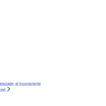
erezade, el inconsciente
avel