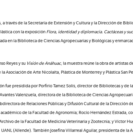
a través de la Secretaría de Extensión y Cultura y la Dirección de Bibli
lástica con la exposición
Flora, identidad y diplomacia. Cactáceas y s
rada en la Biblioteca de Ciencias Agropecuarias y Biológicas y enmarcad
onso Reyes y su
Visión de Anáhuac
, la muestra reúne la obra de artistas
la Asociación de Arte Nicolaíta, Plástica de Monterrey y Plástica San 
 fue presidida por Porfirio Tamez Solís, director de Bibliotecas y de la
 Avantes Valenzuela, directora de la Biblioteca de Ciencias Agropecuari
ubdirectora de Relaciones Públicas y Difusión Cultural de la Dirección d
r académico de la Facultad de Agronomía; Rocío Hernández Estrada, c
rchivo de la Facultad de Medicina Veterinaria y Zootecnia; y Víctor H
3 UANL (Allende). También Josefina Villarreal Aguilar, presidenta de la A