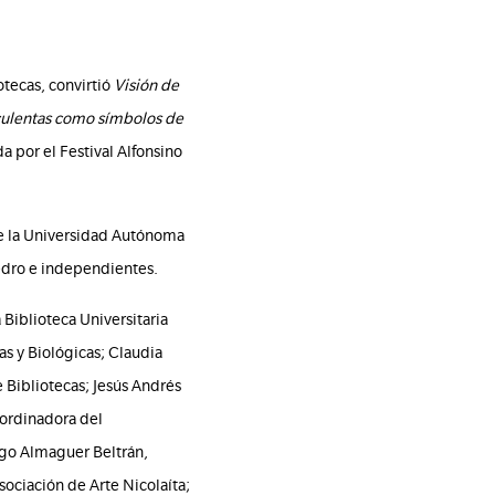
otecas, convirtió
Visión de
uculentas como símbolos de
a por el Festival Alfonsino
 de la Universidad Autónoma
Pedro e independientes.
 Biblioteca Universitaria
as y Biológicas; Claudia
e Bibliotecas; Jesús Andrés
oordinadora del
ugo Almaguer Beltrán,
sociación de Arte Nicolaíta;