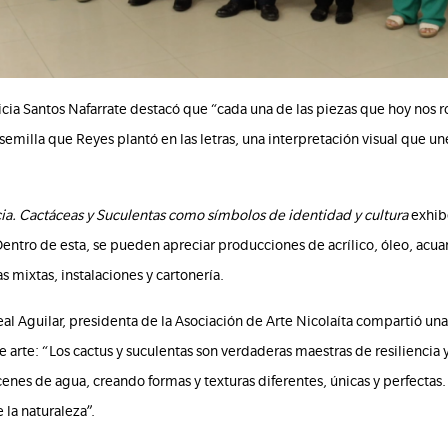
icia Santos Nafarrate destacó que “cada una de las piezas que hoy nos 
milla que Reyes plantó en las letras, una interpretación visual que une
.
ia. Cactáceas y Suculentas como símbolos de identidad y cultura
exhibe
Dentro de esta, se pueden apreciar producciones de acrílico, óleo, acua
s mixtas, instalaciones y cartonería.
rreal Aguilar, presidenta de la Asociación de Arte Nicolaíta compartió un
e arte:
“Los cactus y suculentas son verdaderas maestras de resiliencia
cenes de agua, creando formas y texturas diferentes, únicas y perfecta
 la naturaleza”.