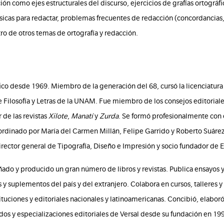
ión como ejes estructurales del discurso, ejercicios de grafías ortográf
icas para redactar, problemas frecuentes de redacción (concordancias, 
ro de otros temas de ortografía y redacción.
fico desde 1969. Miembro de la generación del 68, cursó la licenciatura
e Filosofía y Letras de la UNAM. Fue miembro de los consejos editoriale
 de las revistas
Xilote
,
Manatí
y
Zurda
. Se formó profesionalmente con e
ordinado por María del Carmen Millán, Felipe Garrido y Roberto Suáre
rector general de Tipografía, Diseño e Impresión y socio fundador de E
ñado y producido un gran número de libros y revistas. Publica ensayos 
as y suplementos del país y del extranjero. Colabora en cursos, talleres
tituciones y editoriales nacionales y latinoamericanas. Concibió, elabor
ados y especializaciones editoriales de Versal desde su fundación en 19