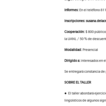
Informes:
En el teléfono 8
Inscripciones: susana.delac
Cooperación:
$ 800 público
la UANL / 50 % de descuent
Modalidad:
Presencial
Dirigido a:
interesados en e
Se entregará constancia de 
SOBRE EL TALLER
● El taller abordará ejerci
lingüísticos de algunos si