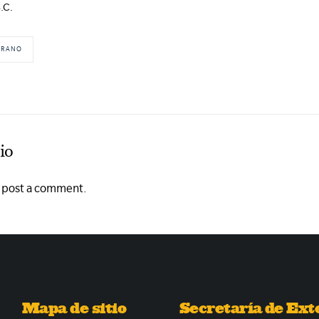
.C.
ERANO
io
o post a comment.
Mapa de sitio
Secretaría de Ext