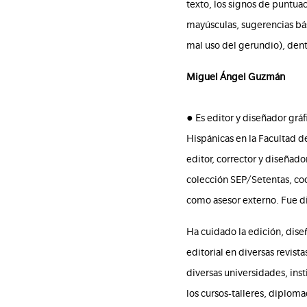
texto, los signos de puntuac
mayúsculas, sugerencias bás
mal uso del gerundio), dent
Miguel Ángel Guzmán
● Es editor y diseñador grá
Hispánicas en la Facultad d
editor, corrector y diseñador
colección SEP/Setentas, co
como asesor externo. Fue di
Ha cuidado la edición, dise
editorial en diversas revist
diversas universidades, ins
los cursos-talleres, diplom