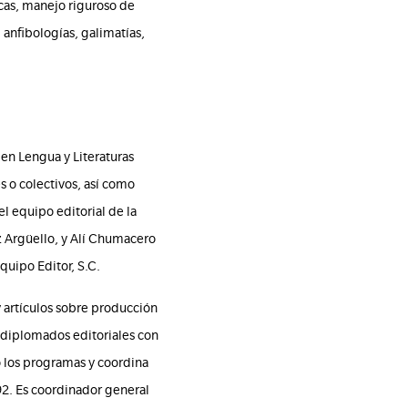
icas, manejo riguroso de
anfibologías, galimatías,
 en Lengua y Literaturas
s o colectivos, así como
l equipo editorial de la
z Argüello, y Alí Chumacero
quipo Editor, S.C.
y artículos sobre producción
 y diplomados editoriales con
ó los programas y coordina
92. Es coordinador general