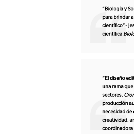
“Biología y So
para brindar a
científico”.- 
científica
Biol
“El diseño edi
una rama que 
sectores.
Cro
producción aud
necesidad de c
creatividad, a
coordinadora 