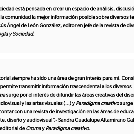
ciedad está pensada en crear un espacio de análisis, discusió
 la comunidad la mejor información posible sobre diversos t
Jesús Ángel de León González, editor en jefe de la revista de di
ogía y Sociedad
.
torial siempre ha sido una área de gran interés para mí. Cons
permite transmitir información trascendental a los diversos
ma
surge por el interés de difundir las áreas creativas del dise
iovisual y las artes visuales (…) y
Paradigma creativo
surge 
ontar con una revista de investigación en las áreas de educa
rte, diseño y audiovisual”.- Sandra Guadalupe Altamirano Ga
editorial de
Croma
y
Paradigma creativo.