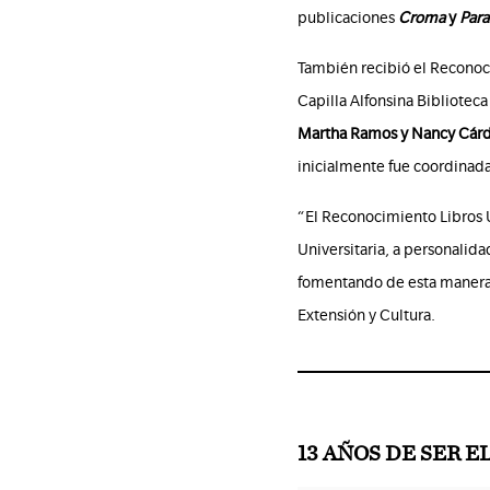
publicaciones
Croma
y
Para
También recibió el Recono
Capilla Alfonsina Bibliotec
Martha Ramos y Nancy Cár
inicialmente fue coordinada
“El Reconocimiento Libros U
Universitaria, a personalida
fomentando de esta manera la
Extensión y Cultura.
13 AÑOS DE SER E