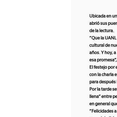
Ubicada en una
abrió sus pue
de la lectura.
“Que la UANL t
cultural de nu
años. Y hoy, a
esa promesa”, 
El festejo por
con la charla 
para después 
Por la tarde 
llena” entre pe
en general que 
“Felicidades a