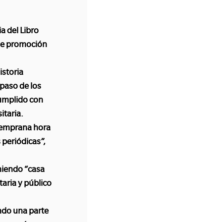
a del Libro
 de promoción
istoria
 paso de los
cumplido con
itaria.
 temprana hora
 periódicas”,
niendo “casa
taria y público
endo una parte