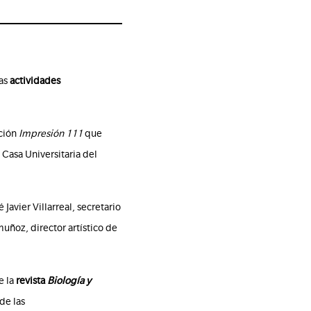
las
actividades
ición
Impresión 111
que
 Casa Universitaria del
avier Villarreal, secretario
muñoz, director artístico de
e la
revista
Biología y
 de las