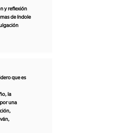
n y reflexión
emas de índole
vulgación
idero que es
ño, la
por una
ción,
lván,