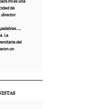
 para mí es una
acidad de
 director
s palabras…
,
a. La
ersitaria del
varon un
NISTAS