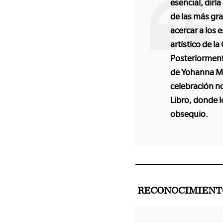
esencial, dirí
de las más gra
acercar a los 
artístico de 
Posteriorment
de Yohanna M.
celebración no
Libro, donde l
obsequio.
RECONOCIMIENTO 