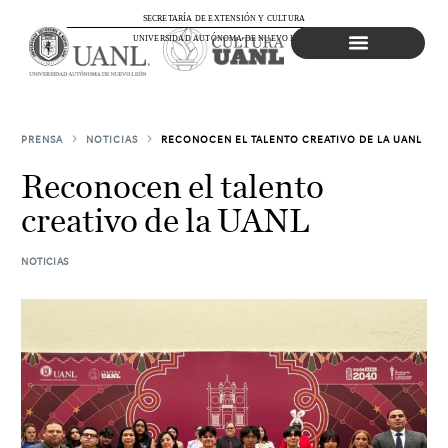
SECRETARÍA DE EXTENSIÓN Y CULTURA
UNIVERSIDAD AUTÓNOMA DE NUEVO LEÓN
Agenda Cultural
PRENSA
NOTICIAS
RECONOCEN EL TALENTO CREATIVO DE LA UANL
Reconocen el talento
creativo de la UANL
NOTICIAS