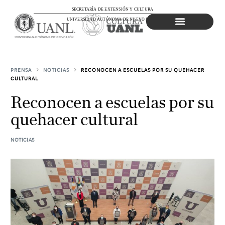
SECRETARÍA DE EXTENSIÓN Y CULTURA
UNIVERSIDAD AUTÓNOMA DE NUEVO LEÓN
Agenda Cultural
PRENSA
NOTICIAS
RECONOCEN A ESCUELAS POR SU QUEHACER
CULTURAL
Reconocen a escuelas por su
quehacer cultural
NOTICIAS