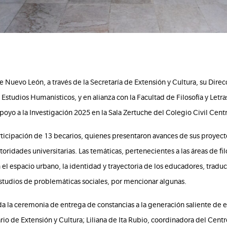
Nuevo León, a través de la Secretaría de Extensión y Cultura, su Direcc
studios Humanísticos, y en alianza con la Facultad de Filosofía y Letra
oyo a la Investigación 2025 en la Sala Zertuche del Colegio Civil Centro
rticipación de 13 becarios, quienes presentaron avances de sus proyect
ridades universitarias. Las temáticas, pertenecientes a las áreas de filos
 el espacio urbano, la identidad y trayectoria de los educadores, traduc
studios de problemáticas sociales, por mencionar algunas.
da la ceremonia de entrega de constancias a la generación saliente de e
etario de Extensión y Cultura; Liliana de Ita Rubio, coordinadora del Ce