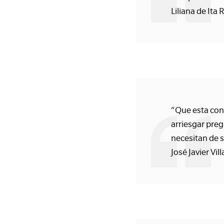
Liliana de It
“Que esta cons
arriesgar pre
necesitan de s
José Javier Vi