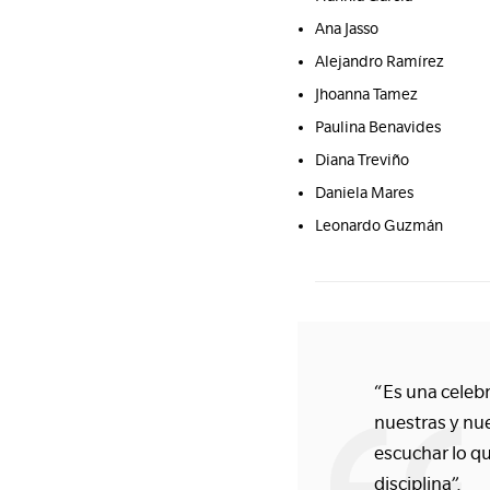
Ana Jasso
Alejandro Ramírez
Jhoanna Tamez
Paulina Benavides
Diana Treviño
Daniela Mares
Leonardo Guzmán
“Es una celeb
nuestras y nu
escuchar lo qu
disciplina”.