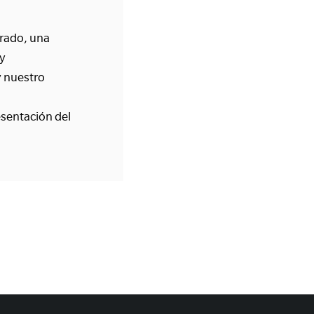
grado, una
 y
y nuestro
esentación del