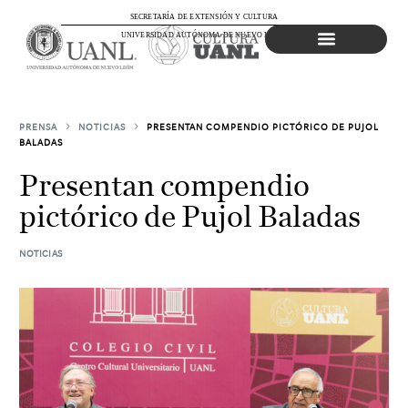
SECRETARÍA DE EXTENSIÓN Y CULTURA
UNIVERSIDAD AUTÓNOMA DE NUEVO LEÓN
Agenda Cultural
PRENSA
NOTICIAS
PRESENTAN COMPENDIO PICTÓRICO DE PUJOL
BALADAS
Presentan compendio
pictórico de Pujol Baladas
NOTICIAS