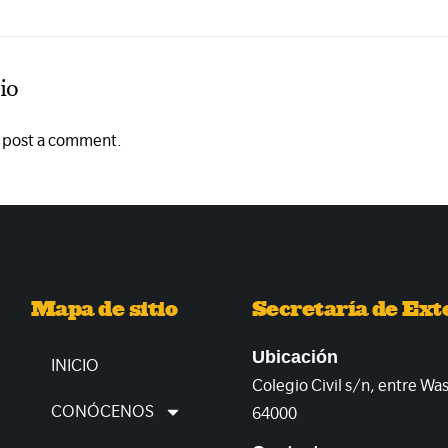
io
o post a comment.
Mapa de sitio
Secretaría de Ext
Ubicación
INICIO
Colegio Civil s/n, entre Wa
CONÓCENOS
64000