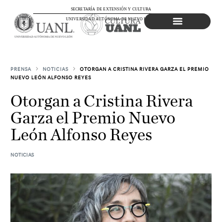
SECRETARÍA DE EXTENSIÓN Y CULTURA
UNIVERSIDAD AUTÓNOMA DE NUEVO LEÓN
Agenda Cultural
PRENSA
NOTICIAS
OTORGAN A CRISTINA RIVERA GARZA EL PREMIO
NUEVO LEÓN ALFONSO REYES
Otorgan a Cristina Rivera
Garza el Premio Nuevo
León Alfonso Reyes
NOTICIAS