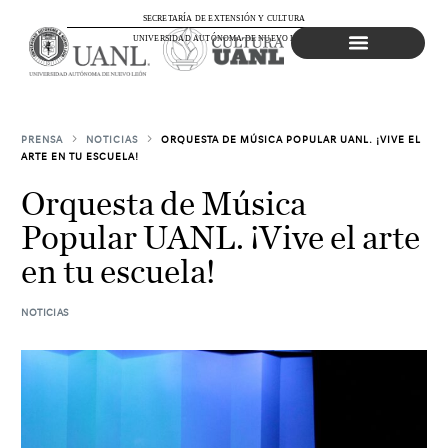
SECRETARÍA DE EXTENSIÓN Y CULTURA
UNIVERSIDAD AUTÓNOMA DE NUEVO LEÓN
Agenda Cultural
PRENSA
NOTICIAS
ORQUESTA DE MÚSICA POPULAR UANL. ¡VIVE EL
ARTE EN TU ESCUELA!
Orquesta de Música
Popular UANL. ¡Vive el arte
en tu escuela!
NOTICIAS