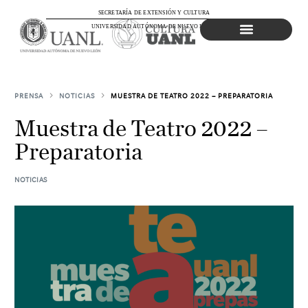
SECRETARÍA DE EXTENSIÓN Y CULTURA
UNIVERSIDAD AUTÓNOMA DE NUEVO LEÓN
Agenda Cultural
PRENSA
NOTICIAS
MUESTRA DE TEATRO 2022 – PREPARATORIA
Muestra de Teatro 2022 –
Preparatoria
NOTICIAS