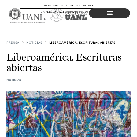
SECRETARÍA DE EXTENSIÓN Y CULTURA
UNIVERSIDAD AUTÓNOMA DE NUEVO LEÓN
Agenda Cultural
PRENSA
NOTICIAS
LIBEROAMÉRICA. ESCRITURAS ABIERTAS
Liberoamérica. Escrituras
abiertas
NOTICIAS