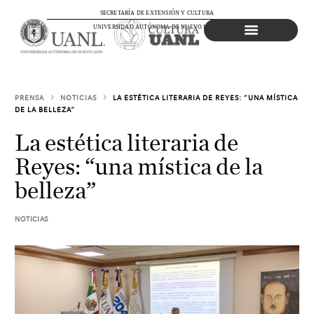
SECRETARÍA DE EXTENSIÓN Y CULTURA
UNIVERSIDAD AUTÓNOMA DE NUEVO LEÓN
Agenda Cultural
PRENSA
NOTICIAS
LA ESTÉTICA LITERARIA DE REYES: “UNA MÍSTICA
DE LA BELLEZA”
La estética literaria de
Reyes: “una mística de la
belleza”
NOTICIAS