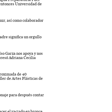
a entonces Universidad de
nir, así como colaborador
adre significa un orgullo
so Garza nos apoya y nos
presó Adriana Cecilia
aproximada de 40
ller de Artes Plásticas de
onaje para después contar
cer el vaciado en bronce.