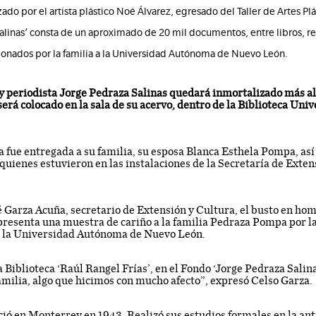
izado por el artista plástico Noé Álvarez, egresado del Taller de Artes Pl
alinas’ consta de un aproximado de 20 mil documentos, entre libros, r
 donados por la familia a la Universidad Autónoma de Nuevo León.
 y periodista Jorge Pedraza Salinas quedará inmortalizado más all
será colocado en la sala de su acervo, dentro de la Biblioteca Uni
 fue entregada a su familia, su esposa Blanca Esthela Pompa, así 
ienes estuvieron en las instalaciones de la Secretaría de Extens
 Garza Acuña, secretario de Extensión y Cultura, el busto en hom
presenta una muestra de cariño a la familia Pedraza Pompa por la
 a la Universidad Autónoma de Nuevo León.
la Biblioteca ‘Raúl Rangel Frías’, en el Fondo ‘Jorge Pedraza Salin
familia, algo que hicimos con mucho afecto”, expresó Celso Garza.
ió en Monterrey en 1943. Realizó sus estudios formales en la ant