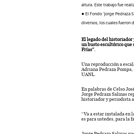
altura. Este trabajo fue real
● El Fondo ‘Jorge Pedraza S
diversos, los cuales fueron
El legado del historiador
un busto escultórico que 
Frías”.
Una reproducción a escala
Adriana Pedraza Pompa, qu
UANL.
En palabras de Celso José
Jorge Pedraza Salinas re
historiador y periodista
“Va a estar instalada en 
es para ustedes, para la 
Jorge Pedraza Salinas nac