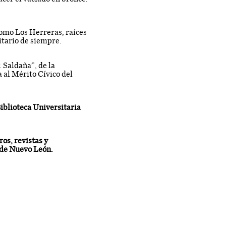
como Los Herreras, raíces
itario de siempre.
 Saldaña”, de la
 al Mérito Cívico del
Biblioteca Universitaria
os, revistas y
 de Nuevo León.