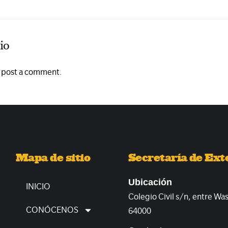
io
o post a comment.
Mapa de sitio
Secretaría de Ext
Ubicación
INICIO
Colegio Civil s/n, entre Wa
CONÓCENOS
64000