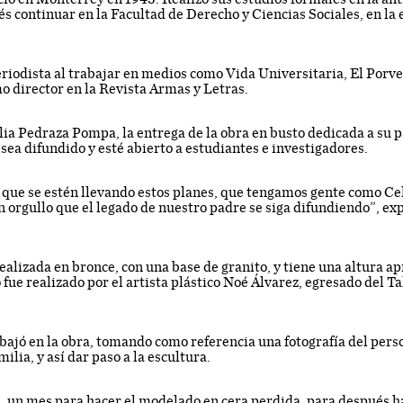
és continuar en la Facultad de Derecho y Ciencias Sociales, en l
iodista al trabajar en medios como Vida Universitaria, El Porve
o director en la Revista Armas y Letras.
lia Pedraza Pompa, la entrega de la obra en busto dedicada a su p
 sea difundido y esté abierto a estudiantes e investigadores.
que se estén llevando estos planes, que tengamos gente como Cel
n orgullo que el legado de nuestro padre se siga difundiendo”, ex
realizada en bronce, con una base de granito, y tiene una altura 
fue realizado por el artista plástico Noé Álvarez, egresado del Ta
bajó en la obra, tomando como referencia una fotografía del pers
ilia, y así dar paso a la escultura.
, un mes para hacer el modelado en cera perdida, para después ha