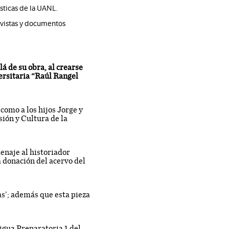
ásticas de la UANL.
evistas y documentos
á de su obra, al crearse
versitaria “Raúl Rangel
como a los hijos Jorge y
ión y Cultura de la
enaje al historiador
 donación del acervo del
as’; además que esta pieza
igua Preparatoria 1 del