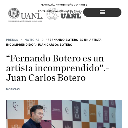
SECRETARÍA DE EXTENSIÓN Y CULTURA
UNIVERSIDAD AUTÓNOMA DE NUEVO LEÓN
Agenda Cultural
PRENSA
NOTICIAS
“FERNANDO BOTERO ES UN ARTISTA
INCOMPRENDIDO”.- JUAN CARLOS BOTERO
“Fernando Botero es un
artista incomprendido”.-
Juan Carlos Botero
NOTICIAS