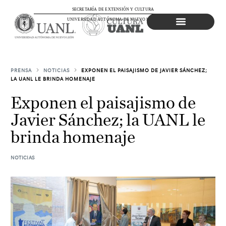
SECRETARÍA DE EXTENSIÓN Y CULTURA
UNIVERSIDAD AUTÓNOMA DE NUEVO LEÓN
Agenda Cultural
PRENSA
NOTICIAS
EXPONEN EL PAISAJISMO DE JAVIER SÁNCHEZ;
LA UANL LE BRINDA HOMENAJE
Exponen el paisajismo de
Javier Sánchez; la UANL le
brinda homenaje
NOTICIAS