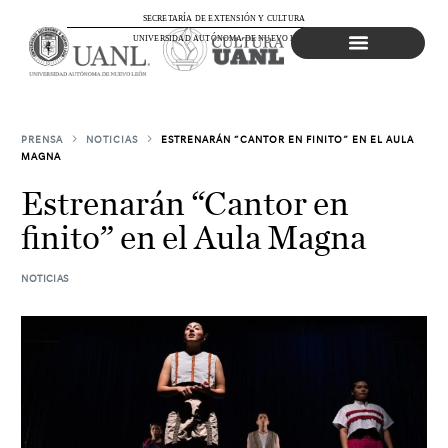
SECRETARÍA DE EXTENSIÓN Y CULTURA
UNIVERSIDAD AUTÓNOMA DE NUEVO LEÓN
Agenda Cultural
PRENSA
NOTICIAS
ESTRENARÁN “CANTOR EN FINITO” EN EL AULA
MAGNA
Estrenarán “Cantor en
finito” en el Aula Magna
NOTICIAS