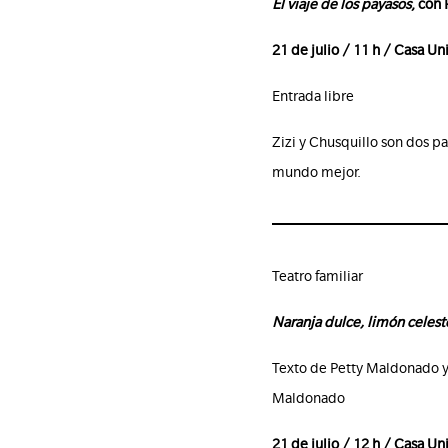
El viaje de los payasos
, con
21 de julio / 11 h / Casa Uni
Entrada libre
Zizi y Chusquillo son dos p
mundo mejor.
Teatro familiar
Naranja dulce, limón celest
Texto de Petty Maldonado y 
Maldonado
21 de julio / 12 h / Casa Uni