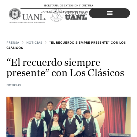
SECRETARÍA DE EXTENSIÓN Y CULTURA
UNIVERSIDAD AUTÓNOMA DE NUEVO LEÓN
Agenda Cultural
PRENSA
NOTICIAS
“EL RECUERDO SIEMPRE PRESENTE” CON LOS
CLÁSICOS
“El recuerdo siempre
presente” con Los Clásicos
NOTICIAS