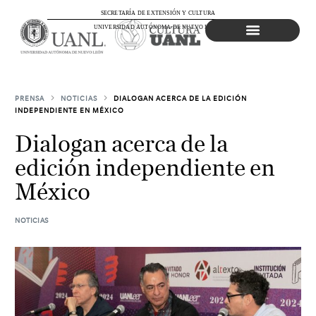
SECRETARÍA DE EXTENSIÓN Y CULTURA
UNIVERSIDAD AUTÓNOMA DE NUEVO LEÓN
Agenda Cultural
PRENSA
NOTICIAS
DIALOGAN ACERCA DE LA EDICIÓN
INDEPENDIENTE EN MÉXICO
Dialogan acerca de la
edición independiente en
México
NOTICIAS