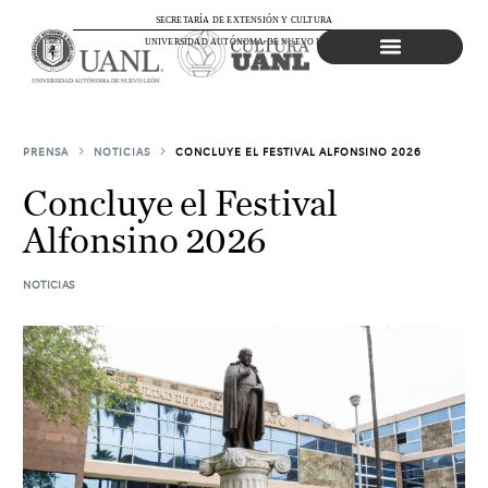
SECRETARÍA DE EXTENSIÓN Y CULTURA
UNIVERSIDAD AUTÓNOMA DE NUEVO LEÓN
Agenda Cultural
PRENSA
NOTICIAS
CONCLUYE EL FESTIVAL ALFONSINO 2026
Concluye el Festival
Alfonsino 2026
NOTICIAS