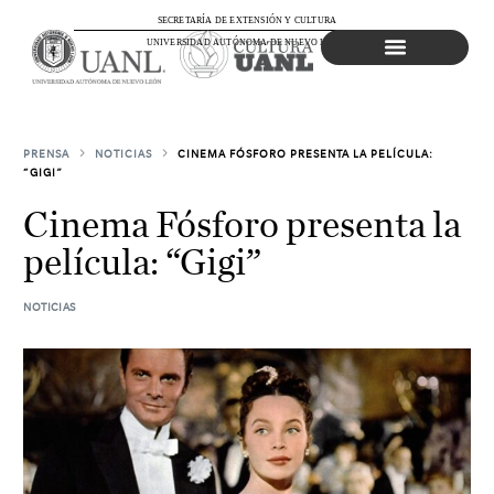
SECRETARÍA DE EXTENSIÓN Y CULTURA
UNIVERSIDAD AUTÓNOMA DE NUEVO LEÓN
Agenda Cultural
PRENSA
NOTICIAS
CINEMA FÓSFORO PRESENTA LA PELÍCULA:
“GIGI”
Cinema Fósforo presenta la
película: “Gigi”
NOTICIAS