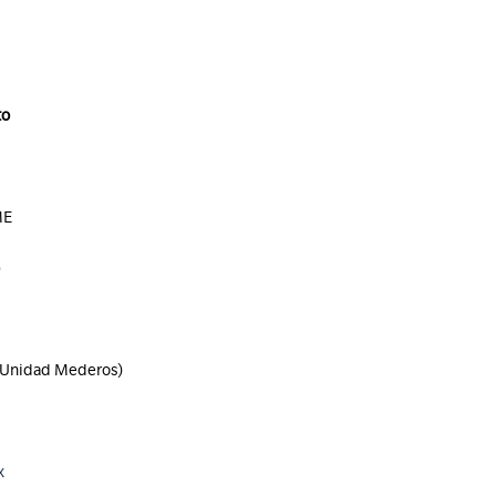
to
ME
 (Unidad Mederos)
x