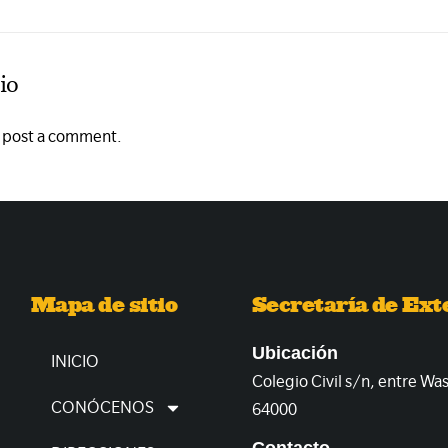
io
o post a comment.
Mapa de sitio
Secretaría de Ext
Ubicación
INICIO
Colegio Civil s/n, entre Wa
CONÓCENOS
64000