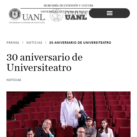
SECRETARÍA DE EXTENSIÓN Y CULTURA
UNIVERSIDAD AUTÓNOMA DE NUEVO LEÓN
Agenda Cultural
PRENSA
NOTICIAS
30 ANIVERSARIO DE UNIVERSITEATRO
30 aniversario de
Universiteatro
NOTICIAS