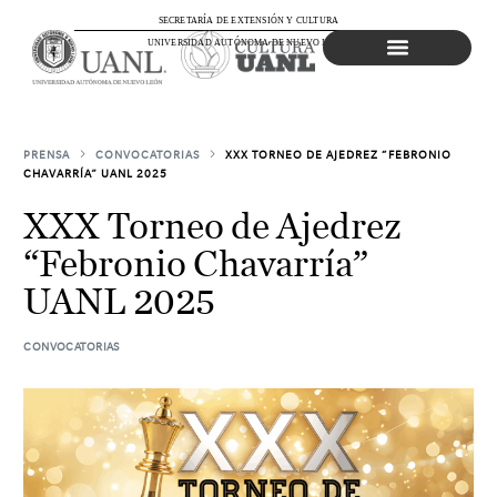
SECRETARÍA DE EXTENSIÓN Y CULTURA
UNIVERSIDAD AUTÓNOMA DE NUEVO LEÓN
Agenda Cultural
PRENSA
CONVOCATORIAS
XXX TORNEO DE AJEDREZ “FEBRONIO
CHAVARRÍA” UANL 2025
XXX Torneo de Ajedrez
“Febronio Chavarría”
UANL 2025
CONVOCATORIAS